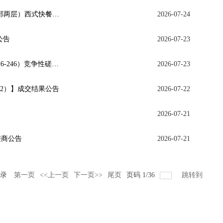
广西北投建信建设项目管理有限公司关于广西师范大学雁山校区荷园餐厅二楼南面（内部两层）西式快餐项目委托加工服务采购（项目编号：BTJXZB2026-095）竞争性磋商公告
2026-07-24
公告
2026-07-23
关于雁山校区群园供餐点及第一文科综合楼语言室改造工程 （项目编号：GXDC-ZB-2026-246）竞争性磋商公告
2026-07-23
重2）】成交结果公告
2026-07-22
2026-07-21
磋商公告
2026-07-21
录
第一页
<<上一页
下一页>>
尾页
页码
1
/
36
跳转到