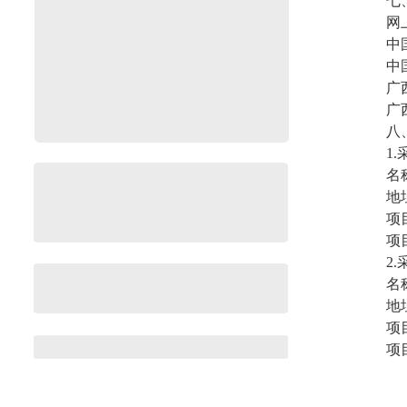
七
网
中国
中国
广西
广西
八
1
名
地
项
项目
2
名
地
项
项目