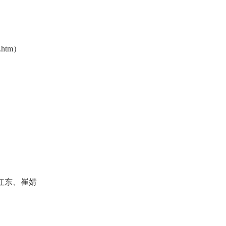
.htm）
红东、崔婧