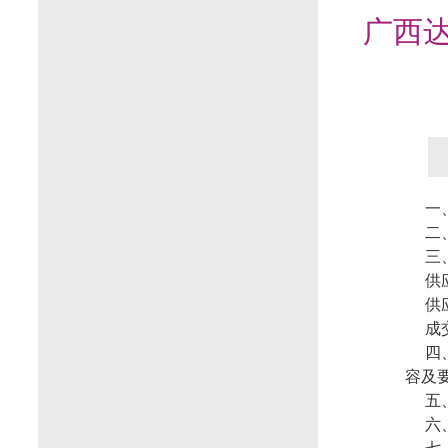
广西
一
二、
三
供
供
成交
四
容及
五
六