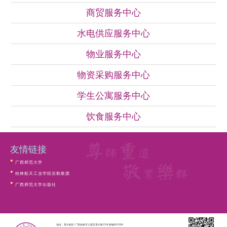
商贸服务中心
水电供应服务中心
物业服务中心
物资采购服务中心
学生公寓服务中心
饮食服务中心
友情链接
广西师范大学
桂林航天工业学院后勤集团
广西师范大学出版社
地址：育才校区-广西桂林市七星区育才路15号 邮编541004