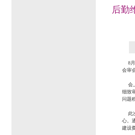
后勤
8
会审
会
细致
问题
此
心。
建设