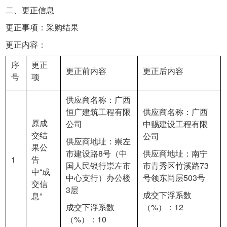
二、更正信息
更正事项：采购结果
更正内容：
序
更正
更正前内容
更正后内容
号
项
供应商名称：广西
恒广建筑工程有限
供应商名称：广西
原成
公司
中赐建设工程有限
交结
公司
供应商地址：崇左
果公
市建设路8号（中
供应商地址：南宁
1
告
国人民银行崇左市
市青秀区竹溪路73
中“成
中心支行）办公楼
号领东尚层503号
交信
3层
成交下浮系数
息”
成交下浮系数
（%）：12
（%）：10