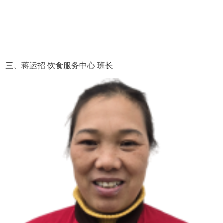
三、蒋运招 饮食服务中心 班长