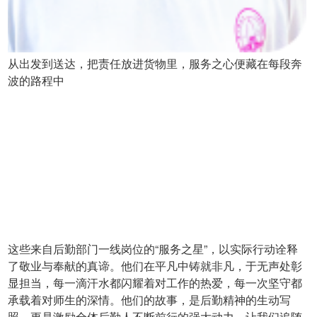
从出发到送达，把责任放进货物里，服务之心便藏在每段奔
波的路程中
这些来自后勤部门一线岗位的“服务之星”，以实际行动诠释
了敬业与奉献的真谛。他们在平凡中铸就非凡，于无声处彰
显担当，每一滴汗水都闪耀着对工作的热爱，每一次坚守都
承载着对师生的深情。他们的故事，是后勤精神的生动写
照，更是激励全体后勤人不断前行的强大动力。让我们追随