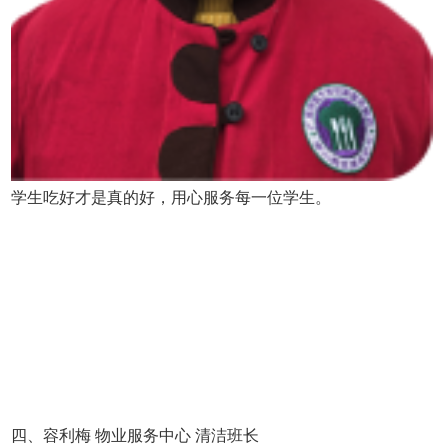
学生吃好才是真的好，用心服务每一位学生。
四、容利梅 物业服务中心 清洁班长