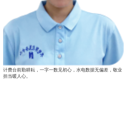
计费台前勤耕耘，一字一数见初心，水电数据无偏差，敬业
担当暖人心。