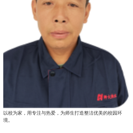
以校为家，用专注与热爱，为师生打造整洁优美的校园环
境。