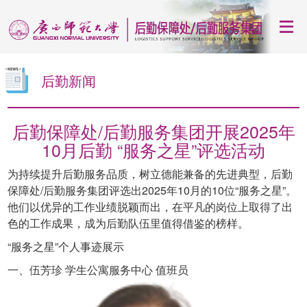
后勤新闻
后勤保障处/后勤服务集团开展2025年
10月后勤 “服务之星”评选活动
为持续提升后勤服务品质，树立德能兼备的先进典型，后勤
保障处/后勤服务集团评选出2025年10月的10位“服务之星”。
他们以优异的工作业绩脱颖而出，在平凡的岗位上取得了出
色的工作成果，成为后勤队伍里值得借鉴的榜样。
“服务之星”个人事迹展示
一、伍芳珍 学生公寓服务中心 值班员