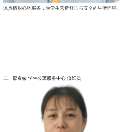
以热情耐心地服务，为学生营造舒适与安全的生活环境。
二、廖春敏 学生公寓服务中心 值班员