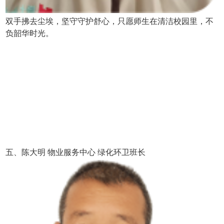
双手拂去尘埃，坚守守护舒心，只愿师生在清洁校园里，不
负韶华时光。
五、陈大明 物业服务中心 绿化环卫班长