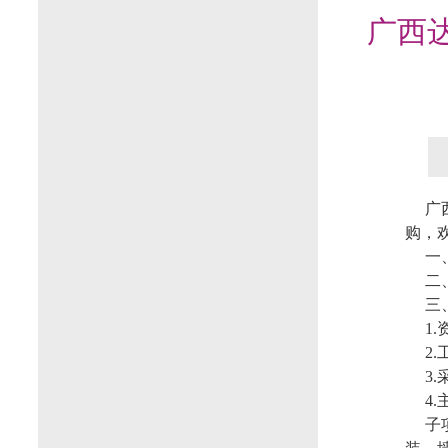
广西
广
购，
一
二、
三
1
2
3
4
子