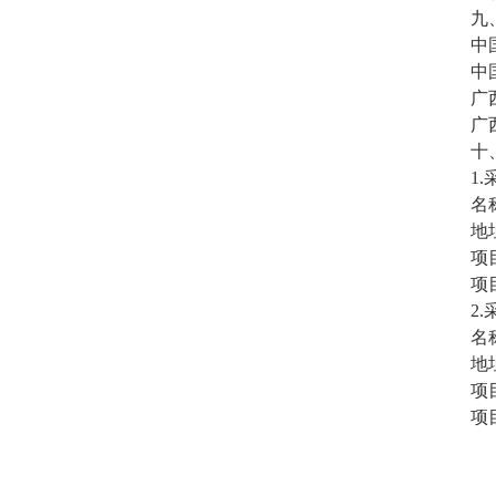
九
中国
中国
广西
广西
十
1
名
地
项
项目
2
名
地
项
项目