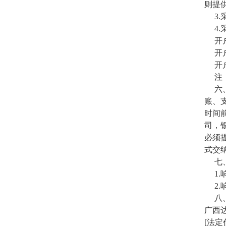
则提
3
4
开
开
开户
注
六
账、
时间
司，银
必须
式交
七
1
2
八
广西
[法