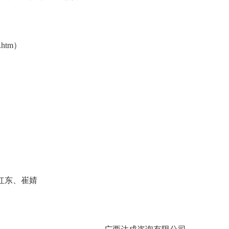
.htm）
红东、崔婧