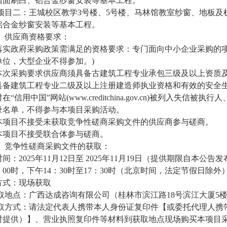
墙面刷白、铝合金纱窗安装等基本工程。
项目二：王城校区教学3号楼、5号楼、马林馆教室纱窗、地板及
铝合金纱窗安装等基本工程。
、供应商资格要求：
.落实政府采购政策需满足的资格要求：专门面向中小企业采购的
单位，大型企业不得参加。)
.本次采购要求供应商须具备古建筑工程专业承包三级及以上资质
具备建筑工程专业二级及以上注册建造师执业资格和有效的安全
.对在“信用中国”网站(www.creditchina.gov.cn)被列
录名单，不得参与本项目采购活动。
.本项目不接受未获取竞争性磋商采购文件的供应商参与磋商。
.本项目不接受联合体参与磋商。
、竞争性磋商采购文件的获取：
.时间：2025年11月12日至 2025年11月19日（提供期限自本
：00时，下午14：30时至17：30时（北京时间，法定节假日除外
.方式：现场获取
取地点：广西达成咨询有限公司（桂林市滨江路18号滨江大厦5
取方式：请法定代表人携带本人身份证复印件【或委托代理人携
时提供）】、营业执照复印件等材料到获取地点现场购买本项目