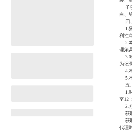
装、
子
白、
四
1
利性
2
理须
3
为记
4
5
五
1
至12
2
获
获
代理