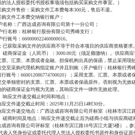
供的法人授权委托书授权事项须包括购买采购文件事宜。）
.采购文件售价：采购文件工本费每本300元，售后不退。
.采购文件工本费交纳银行账户：
户名称：广西达成咨询有限公司第十一分公司；
户行名称：桂林银行股份有限公司秀峰支行；
行账号：660000022460000016。
：已获取采购文件的供应商不等于符合本项目的供应商资格要求
、磋商保证金（人民币）：3000.00元（须足额缴纳）。供应
支票、汇票、本票或者金融、担保机构出具的保函，禁止采用现
前交至采购代理机构指定账户并且到账（开户银行：桂林银行秀
行账号：660012086774700020）；采用支票、汇票、
提交单独密封的支票、汇票、本票或者保函原件。否则视为无效
纳的磋商保证金均视为无效，其响应文件一律作无效处理。
、响应文件递交截止时间和地点：
.响应文件递交截止时间：2025年11月25日14时30分。
.响应文件递交地点：广西达成咨询有限公司开标室（桂林市滨江路
、磋商时间及地点：响应文件递交截止后为磋商小组与供应商磋
达成咨询有限公司评标室（桂林市滨江路18号滨江大厦5楼），
定代表人凭身份证或委托代理人凭法人授权委托书原件和身份证原