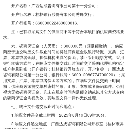
开户名称：广西达成咨询有限公司第十一分公司；
开户行名称：桂林银行股份有限公司秀峰支行；
开户行账号：660000022460000016。
注：已获取采购文件的供应商不等于符合本项目的供应商资格要
求。
六、磋商保证金（人民币）：3000.00元（须足额缴纳）。供应
商应于递交响应文件截止时间前将磋商保证金以银行转账、支票、汇
票、本票或者金融、担保机构出具的保函，禁止采用现钞方式。采用
银行转账方式的，在响应文件提交截止时间前交至采购代理机构指定
账户并且到账（开户银行：桂林银行秀峰支行，开户名称：广西达成
咨询有限公司第一分公司，银行账号：660012086774700020）；采
用支票、汇票、本票或者保函等方式的，在响应文件提交截止时间
前，供应商必须提交单独密封的票、汇票、本票或者保函原件。否则
视为无效磋商保证金。凡未在规定时间内足额交纳或以其它方式交纳
的磋商保证金均视为效，其响应文件一律作无效处理。
七、响应文件递交截止时间和地点：
1.响应文件递交截止时间：2025年8月19日09时30分。
2.响应文件递交地点：广西达成咨询有限公司开标室（桂林市滨