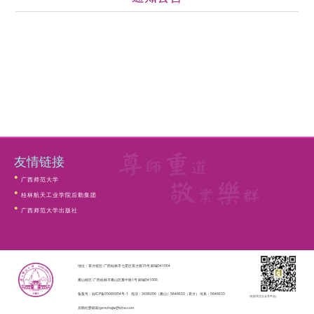
友情链接
广西师范大学
桂林航天工业学院后勤集团
广西师范大学出版社
地址：育才校区-广西桂林市七星区育才路15号 邮编541004
雁山校区-广西桂林市雁山区雁中路1号 邮编541006
备案号：桂ICP备05000954号-1
电话：3698206（雁山）5848633（育才） 传真：5848633
(长按关注公众号平台)
后勤纪委邮箱:gxnuhqjw@sina.com