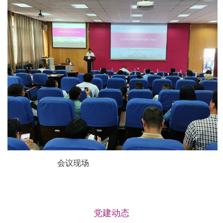
会议现场
党建工作
党建动态