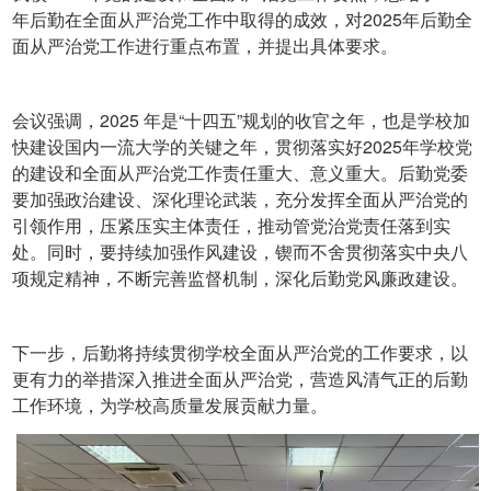
年后勤在全面从严治党工作中取得的成效，对2025年后勤全
面从严治党工作进行重点布置，并提出具体要求。
会议强调，2025 年是“十四五”规划的收官之年，也是学校加
快建设国内一流大学的关键之年，贯彻落实好2025年学校党
的建设和全面从严治党工作责任重大、意义重大。后勤党委
要加强政治建设、深化理论武装，充分发挥全面从严治党的
引领作用，压紧压实主体责任，推动管党治党责任落到实
处。同时，要持续加强作风建设，锲而不舍贯彻落实中央八
项规定精神，不断完善监督机制，深化后勤党风廉政建设。
下一步，后勤将持续贯彻学校全面从严治党的工作要求，以
更有力的举措深入推进全面从严治党，营造风清气正的后勤
工作环境，为学校高质量发展贡献力量。