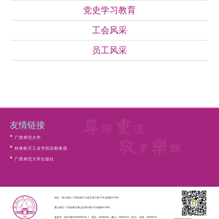
党史学习教育
工会风采
员工风采
友情链接
广西师范大学
桂林航天工业学院后勤集团
广西师范大学出版社
地址：育才校区-广西桂林市七星区育才路15号 邮编541004
雁山校区-广西桂林市雁山区雁中路1号 邮编541006
备案号：桂ICP备05000954号-1
电话：3698206（雁山）5848633（育才） 传真：5848633
(长按关注公众号平台)