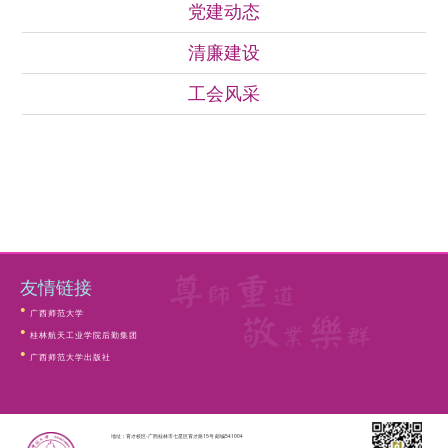
党建动态
清廉建设
工会风采
友情链接
广西师范大学
桂林航天工业学院后勤集团
广西师范大学出版社
地址：育才校区-广西桂林市七星区育才路15号 邮编541004