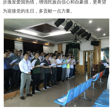
步激发爱国热情，增强民族自信心和自豪感，更希望
为迎接党的生日，多贡献一点力量。