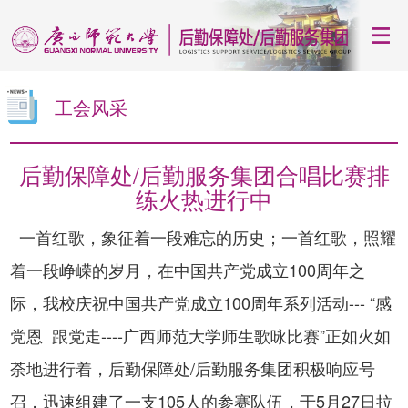
工会风采
后勤保障处/后勤服务集团合唱比赛排
练火热进行中
一首红歌，象征着一段难忘的历史；一首红歌，照耀
着一段峥嵘的岁月，在中国共产党成立100周年之
际，我校庆祝中国共产党成立100周年系列活动--- “感
党恩 跟党走----广西师范大学师生歌咏比赛”正如火如
荼地进行着，后勤保障处/后勤服务集团积极响应号
召，迅速组建了一支105人的参赛队伍，于5月27日拉